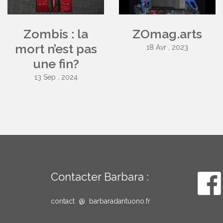
Zombis : la
ZOmag.arts
mort n’est pas
18 Avr , 2023
une fin?
13 Sep , 2024
Contacter Barbara :
contact @ barbaradantuono.fr