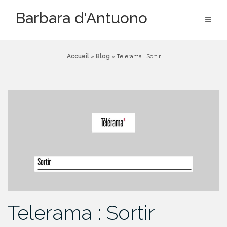
Aller
Barbara d'Antuono
au
contenu
Accueil
»
Blog
»
Telerama : Sortir
Telerama : Sortir